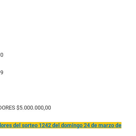
70
19
ORES $5.000.000,00
res del sorteo 1242 del domingo 24 de marzo de