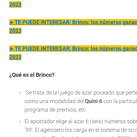
2023
►TE PUEDE INTERESAR: Brinco: los números ganado
2023
►TE PUEDE INTERESAR: Brinco: los números ganado
2023
¿Qué es el Brinco?
Se trata de un juego de azar poceado que pert
como una modalidad del
Quini 6
con la particu
programa de premios, etc
El apostador elige al azar 6 (seis) números sobr
'39'. El agenciero los carga en el sistema de s