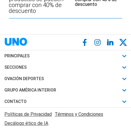
comprar con 40% de
descuento
PRINCIPALES
Últimas Noticias
SECCIONES
Política
Horóscopo
OVACIÓN DEPORTES
Sociedad
Motores
Fútbol
GRUPO AMÉRICA INTERIOR
Policiales
Recetas
Mundial
Canal 7 en Vivo
CONTACTO
Judiciales
Trucos caseros
Automovilismo
Radio Nihuil
Acerca de Nosotros
Economia
Políticas de Privacidad
Términos y Condiciones
Series y Películas
Rugby
FM UNA
Contactanos
Decálogo ético de IA
Edictos y Solicitadas
Tenis
Radio Brava