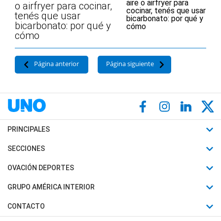
o airfryer para cocinar,
tenés que usar
bicarbonato: por qué y
cómo
Página anterior
Página siguiente
PRINCIPALES
Últimas Noticias
SECCIONES
Política
Horóscopo
OVACIÓN DEPORTES
Sociedad
Motores
Fútbol
GRUPO AMÉRICA INTERIOR
Policiales
Recetas
Mundial
Canal 7 en Vivo
CONTACTO
Judiciales
Trucos caseros
Automovilismo