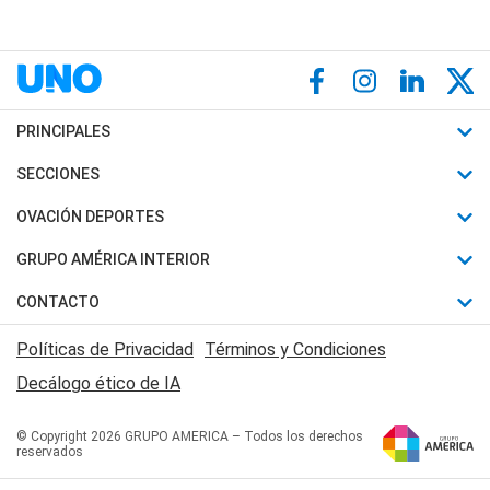
PRINCIPALES
Últimas Noticias
SECCIONES
Política
Horóscopo
OVACIÓN DEPORTES
Sociedad
Motores
Fútbol
GRUPO AMÉRICA INTERIOR
Policiales
Recetas
Mundial
Canal 7 en Vivo
CONTACTO
Judiciales
Trucos caseros
Automovilismo
Radio Nihuil
Acerca de Nosotros
Economia
Políticas de Privacidad
Términos y Condiciones
Series y Películas
Rugby
FM UNA
Contactanos
Decálogo ético de IA
Edictos y Solicitadas
Tenis
Radio Brava
Newsletter
Básquet
© Copyright 2026 GRUPO AMERICA – Todos los derechos
San Juan 8
reservados
Boxeo