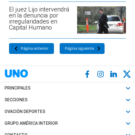
El juez Lijo intervendrá
en la denuncia por
irregularidades en
Capital Humano
Página anterior
Página siguiente
PRINCIPALES
Últimas Noticias
SECCIONES
Política
Horóscopo
OVACIÓN DEPORTES
Sociedad
Motores
Fútbol
GRUPO AMÉRICA INTERIOR
Policiales
Recetas
Mundial
Canal 7 en Vivo