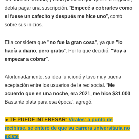
debía pagar una suscripción. “
Empecé a cobrarles como
si fuese un cafecito y después me hice uno
”, contó
sobre sus inicios.
Ella considera que
"no fue la gran cosa"
, ya que
"lo
hacía a diario, pero gratis
". Por lo que decidió:
"Voy a
empezar a cobrar"
.
Afortunadamente, su idea funcionó y tuvo muy buena
aceptación entre los usuarios de la red social. “
Me
acuerdo que en una noche, era 2021, me hice $31.000
.
Bastante plata para esa época”, agregó.
►TE PUEDE INTERESAR:
Virales: a punto de
recibirse, se enteró de que su carrera universitaria no
existe