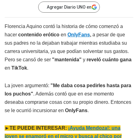
Agregar Diario UNO en
Florencia Aquino contó la historia de cómo comenzó a
hacer
contenido erótico
en
OnlyFans
,
a pesar de que
sus padres no la dejaban trabajar mientras estudiaba su
carrera universitaria, ya que podían solventar sus gastos.
Pero se cansó de ser
"mantenida"
y
reveló cuánto gana
en
TikTok
.
La joven argumentó:
"Me daba cosa pedirles hasta para
los puchos"
. Además contó que en ese momento
deseaba comprarse cosas con su propio dinero. Entonces
se le ocurrió incursionar en
OnlyFans
.
►TE PUEDE INTERESAR:
¡Ayuda Mendoza!: una
joven se enamoró en el micro y busca al chico por