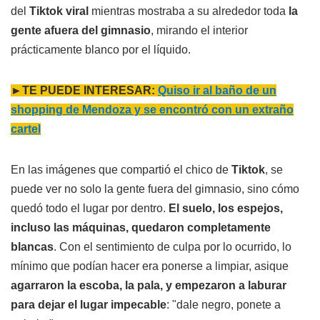
del
Tiktok viral
mientras mostraba a su alrededor toda
la
gente afuera del gimnasio
, mirando el interior
prácticamente blanco por el líquido.
►TE PUEDE INTERESAR:
Quiso ir al baño de un
shopping de Mendoza y se encontró con un extraño
cartel
En las imágenes que compartió el chico de
Tiktok
, se
puede ver no solo la gente fuera del gimnasio, sino cómo
quedó todo el lugar por dentro.
El suelo, los espejos,
incluso las máquinas, quedaron completamente
blancas
. Con el sentimiento de culpa por lo ocurrido, lo
mínimo que podían hacer era ponerse a limpiar, asique
agarraron la escoba, la pala, y empezaron a laburar
para dejar el lugar impecable
: "dale negro, ponete a