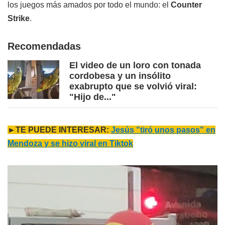
los juegos más amados por todo el mundo: el
Counter
Strike
.
Recomendadas
El video de un loro con tonada
cordobesa y un insólito
exabrupto que se volvió viral:
"Hijo de..."
►TE PUEDE INTERESAR:
Jesús "tiró unos pasos" en
Mendoza y se hizo viral en Tiktok