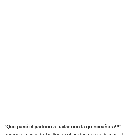
"
Que pasé el padrino a bailar con la quinceañera!!!
"
agregó el chico de Twitter en el posteo que se hizo viral,