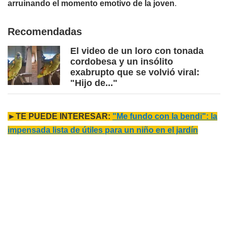
arruinando el momento emotivo de la joven
.
Recomendadas
El video de un loro con tonada
cordobesa y un insólito
exabrupto que se volvió viral:
"Hijo de..."
►TE PUEDE INTERESAR:
"Me fundo con la bendi": la
impensada lista de útiles para un niño en el jardín