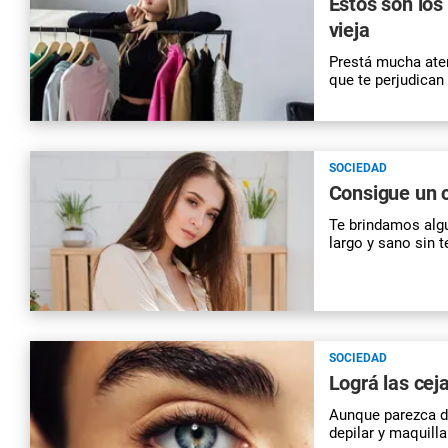
Estos son los
vieja
Prestá mucha ate
que te perjudican
SOCIEDAD
Consigue un c
Te brindamos algu
largo y sano sin t
SOCIEDAD
Lográ las cej
Aunque parezca dif
depilar y maquilla