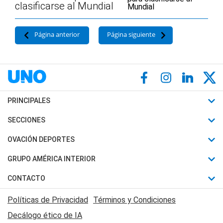
clasificarse al Mundial
Página anterior
Página siguiente
PRINCIPALES
Últimas Noticias
SECCIONES
Política
Horóscopo
OVACIÓN DEPORTES
Sociedad
Motores
Fútbol
GRUPO AMÉRICA INTERIOR
Policiales
Recetas
Mundial
Canal 7 en Vivo
CONTACTO
Judiciales
Trucos caseros
Automovilismo
Radio Nihuil
Acerca de Nosotros
Economia
Políticas de Privacidad
Términos y Condiciones
Series y Películas
Rugby
FM UNA
Contactanos
Decálogo ético de IA
Edictos y Solicitadas
Tenis