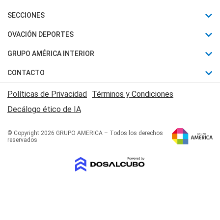
Últimas Noticias
SECCIONES
Política
Horóscopo
OVACIÓN DEPORTES
Sociedad
Motores
Fútbol
GRUPO AMÉRICA INTERIOR
Policiales
Recetas
Mundial
Canal 7 en Vivo
CONTACTO
Judiciales
Trucos caseros
Automovilismo
Radio Nihuil
Acerca de Nosotros
Economia
Políticas de Privacidad
Términos y Condiciones
Series y Películas
Rugby
FM UNA
Contactanos
Decálogo ético de IA
Edictos y Solicitadas
Tenis
Radio Brava
Newsletter
Básquet
© Copyright 2026 GRUPO AMERICA – Todos los derechos
San Juan 8
reservados
Boxeo
Fuera de Juego
Polideportivo