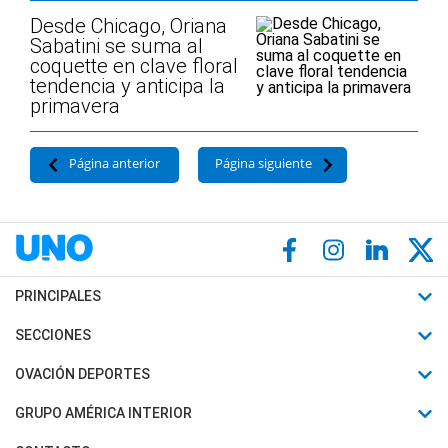
Desde Chicago, Oriana
Sabatini se suma al
coquette en clave floral
tendencia y anticipa la
primavera
Página anterior
Página siguiente
PRINCIPALES
Últimas Noticias
SECCIONES
Política
Horóscopo
OVACIÓN DEPORTES
Sociedad
Motores
Fútbol
GRUPO AMÉRICA INTERIOR
Policiales
Recetas
Mundial