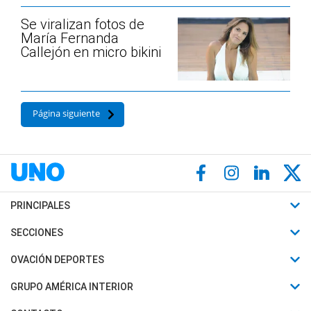
Se viralizan fotos de
María Fernanda
Callejón en micro bikini
Página siguiente
PRINCIPALES
Últimas Noticias
SECCIONES
Política
Horóscopo
OVACIÓN DEPORTES
Sociedad
Motores
Fútbol
GRUPO AMÉRICA INTERIOR
Policiales
Recetas
Mundial