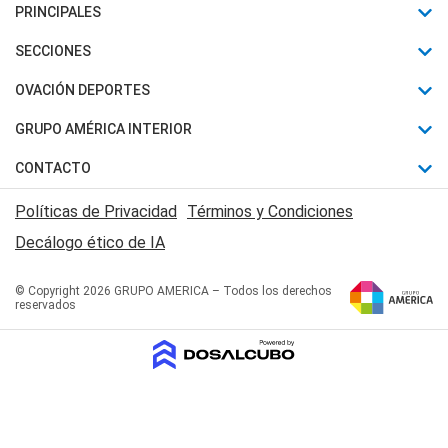
PRINCIPALES
Últimas Noticias
SECCIONES
Política
Horóscopo
OVACIÓN DEPORTES
Sociedad
Motores
Fútbol
GRUPO AMÉRICA INTERIOR
Policiales
Recetas
Mundial
Canal 7 en Vivo
CONTACTO
Judiciales
Trucos caseros
Automovilismo
Radio Nihuil
Acerca de Nosotros
Economia
Políticas de Privacidad
Términos y Condiciones
Series y Películas
Rugby
FM UNA
Contactanos
Decálogo ético de IA
Edictos y Solicitadas
Tenis
Radio Brava
Newsletter
Básquet
© Copyright 2026 GRUPO AMERICA – Todos los derechos
San Juan 8
reservados
Boxeo
Fuera de Juego
Polideportivo