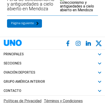
y antigüedades a cielo
abierto en Mendoza
Página siguiente
PRINCIPALES
Últimas Noticias
SECCIONES
Política
Horóscopo
OVACIÓN DEPORTES
Sociedad
Motores
Fútbol
GRUPO AMÉRICA INTERIOR
Policiales
Recetas
Mundial
Canal 7 en Vivo
CONTACTO
Judiciales
Trucos caseros
Automovilismo
Radio Nihuil
Acerca de Nosotros
Economia
Políticas de Privacidad
Términos y Condiciones
Series y Películas
Rugby