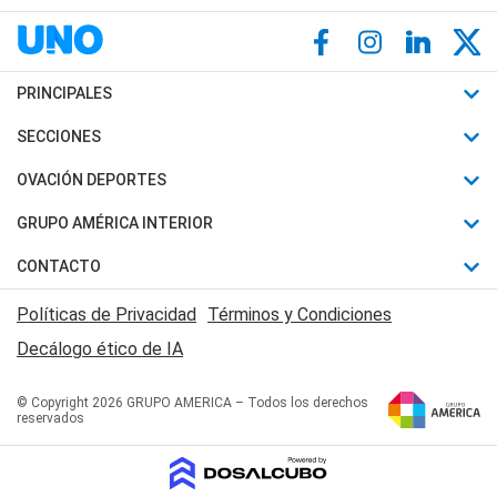
PRINCIPALES
Últimas Noticias
SECCIONES
Política
Horóscopo
OVACIÓN DEPORTES
Sociedad
Motores
Fútbol
GRUPO AMÉRICA INTERIOR
Policiales
Recetas
Mundial
Canal 7 en Vivo
CONTACTO
Judiciales
Trucos caseros
Automovilismo
Radio Nihuil
Acerca de Nosotros
Economia
Políticas de Privacidad
Términos y Condiciones
Series y Películas
Rugby
FM UNA
Contactanos
Decálogo ético de IA
Edictos y Solicitadas
Tenis
Radio Brava
Newsletter
Básquet
© Copyright 2026 GRUPO AMERICA – Todos los derechos
San Juan 8
reservados
Boxeo
Fuera de Juego