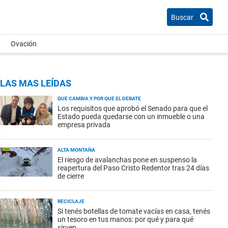
Buscar
Ovación
LAS MAS LEÍDAS
QUÉ CAMBIA Y POR QUÉ EL DEBATE
Los requisitos que aprobó el Senado para que el
Estado pueda quedarse con un inmueble o una
empresa privada
ALTA MONTAÑA
El riesgo de avalanchas pone en suspenso la
reapertura del Paso Cristo Redentor tras 24 días
de cierre
RECICLAJE
Si tenés botellas de tomate vacías en casa, tenés
un tesoro en tus manos: por qué y para qué
sirven