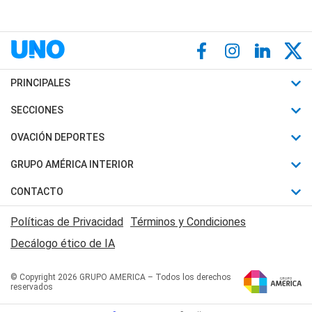
PRINCIPALES
Últimas Noticias
SECCIONES
Política
Horóscopo
OVACIÓN DEPORTES
Sociedad
Motores
Fútbol
GRUPO AMÉRICA INTERIOR
Policiales
Recetas
Mundial
Canal 7 en Vivo
CONTACTO
Judiciales
Trucos caseros
Automovilismo
Radio Nihuil
Acerca de Nosotros
Economia
Políticas de Privacidad
Términos y Condiciones
Series y Películas
Rugby
FM UNA
Contactanos
Decálogo ético de IA
Edictos y Solicitadas
Tenis
Radio Brava
Newsletter
Básquet
© Copyright 2026 GRUPO AMERICA – Todos los derechos
San Juan 8
reservados
Boxeo