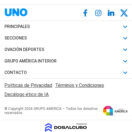
PRINCIPALES
Últimas Noticias
SECCIONES
Política
Horóscopo
OVACIÓN DEPORTES
Sociedad
Motores
Fútbol
GRUPO AMÉRICA INTERIOR
Policiales
Recetas
Mundial
Canal 7 en Vivo
CONTACTO
Judiciales
Trucos caseros
Automovilismo
Radio Nihuil
Acerca de Nosotros
Economia
Políticas de Privacidad
Términos y Condiciones
Series y Películas
Rugby
FM UNA
Contactanos
Decálogo ético de IA
Edictos y Solicitadas
Tenis
Radio Brava
Newsletter
Básquet
© Copyright 2026 GRUPO AMERICA – Todos los derechos
San Juan 8
reservados
Boxeo
Fuera de Juego