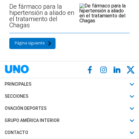
De fármaco para la
hipertensión a aliado en
el tratamiento del
Chagas
Página siguiente
PRINCIPALES
Últimas Noticias
SECCIONES
Política
Horóscopo
OVACIÓN DEPORTES
Sociedad
Motores
Fútbol
GRUPO AMÉRICA INTERIOR
Policiales
Recetas
Mundial
Canal 7 en Vivo
CONTACTO
Judiciales
Trucos caseros