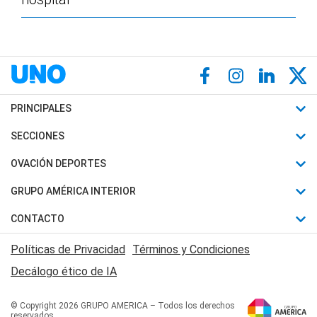
PRINCIPALES
Últimas Noticias
SECCIONES
Política
Horóscopo
OVACIÓN DEPORTES
Sociedad
Motores
Fútbol
GRUPO AMÉRICA INTERIOR
Policiales
Recetas
Mundial
Canal 7 en Vivo
CONTACTO
Judiciales
Trucos caseros
Automovilismo
Radio Nihuil
Acerca de Nosotros
Economia
Políticas de Privacidad
Términos y Condiciones
Series y Películas
Rugby
FM UNA
Contactanos
Decálogo ético de IA
Edictos y Solicitadas
Tenis
Radio Brava
Newsletter
Básquet
© Copyright 2026 GRUPO AMERICA – Todos los derechos
San Juan 8
reservados