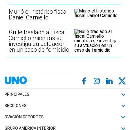
Murió el histórico fiscal
Daniel Carniello
Gullé trasladó al fiscal
Carniello mientras se
investiga su actuación
en un caso de femicidio
PRINCIPALES
Últimas Noticias
SECCIONES
Política
Horóscopo
OVACIÓN DEPORTES
Sociedad
Motores
Fútbol
GRUPO AMÉRICA INTERIOR