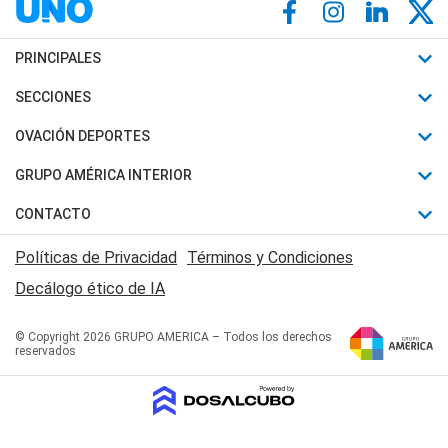
PRINCIPALES
Últimas Noticias
SECCIONES
Política
Horóscopo
OVACIÓN DEPORTES
Sociedad
Motores
Fútbol
GRUPO AMÉRICA INTERIOR
Policiales
Recetas
Mundial
Canal 7 en Vivo
CONTACTO
Judiciales
Trucos caseros
Automovilismo
Radio Nihuil
Acerca de Nosotros
Economia
Políticas de Privacidad
Términos y Condiciones
Series y Películas
Rugby
FM UNA
Contactanos
Decálogo ético de IA
Edictos y Solicitadas
Tenis
Radio Brava
Newsletter
Básquet
© Copyright 2026 GRUPO AMERICA – Todos los derechos
San Juan 8
reservados
Boxeo
Fuera de Juego
Polideportivo