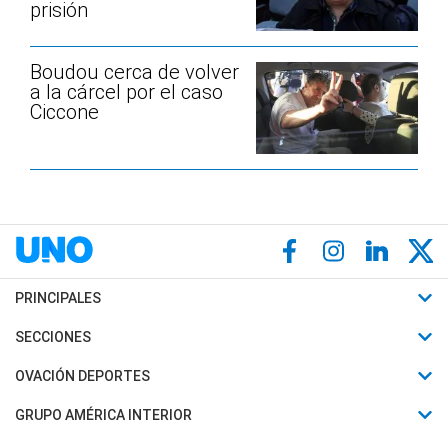
prisión
Boudou cerca de volver
a la cárcel por el caso
Ciccone
PRINCIPALES
Últimas Noticias
SECCIONES
Política
Horóscopo
OVACIÓN DEPORTES
Sociedad
Motores
Fútbol
GRUPO AMÉRICA INTERIOR
Policiales
Recetas
Mundial