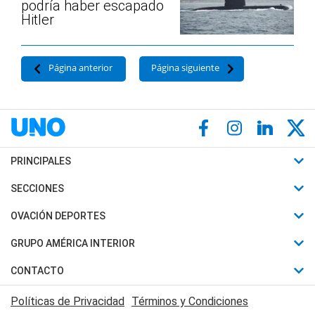
podría haber escapado
Hitler
Página anterior
Página siguiente
PRINCIPALES
Últimas Noticias
SECCIONES
Política
Horóscopo
OVACIÓN DEPORTES
Sociedad
Motores
Fútbol
GRUPO AMÉRICA INTERIOR
Policiales
Recetas
Mundial
Canal 7 en Vivo
CONTACTO
Judiciales
Trucos caseros
Automovilismo
Radio Nihuil
Acerca de Nosotros
Economia
Políticas de Privacidad
Términos y Condiciones
Series y Películas
Rugby
FM UNA