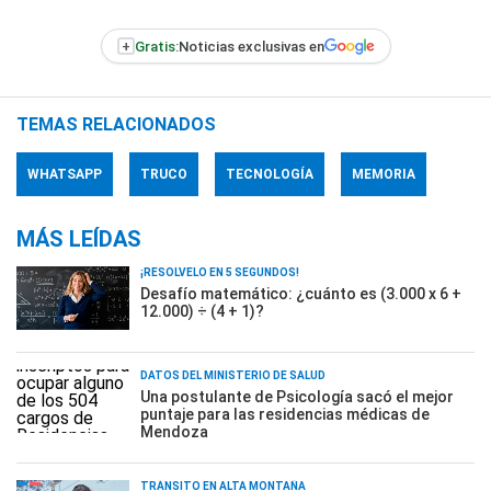
+
Gratis:
Noticias exclusivas en
TEMAS RELACIONADOS
WHATSAPP
TRUCO
TECNOLOGÍA
MEMORIA
MÁS LEÍDAS
¡RESOLVELO EN 5 SEGUNDOS!
Desafío matemático: ¿cuánto es (3.000 x 6 +
12.000) ÷ (4 + 1)?
DATOS DEL MINISTERIO DE SALUD
Una postulante de Psicología sacó el mejor
puntaje para las residencias médicas de
Mendoza
TRÁNSITO EN ALTA MONTAÑA