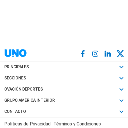
PRINCIPALES
Últimas Noticias
SECCIONES
Política
Horóscopo
OVACIÓN DEPORTES
Sociedad
Motores
Fútbol
GRUPO AMÉRICA INTERIOR
Policiales
Recetas
Mundial
Canal 7 en Vivo
CONTACTO
Judiciales
Trucos caseros
Automovilismo
Radio Nihuil
Acerca de Nosotros
Economia
Políticas de Privacidad
Términos y Condiciones
Series y Películas
Rugby