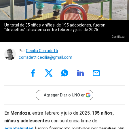
Un total de 35 niños y niñas, de 195 adopciones, fueron
"devueltos" al sistema entre febrero y julio de 2025.
Gentileza
Por
Cecilia Corradetti
corradetticecilia@gmail.com
Agregar Diario UNO en
En
Mendoza
, entre febrero y julio de 2025,
195 niños,
niñas y adolescentes
con sentencia firme de
adoptabilidad
fueron finalmente recibidos por
familias
. Sin