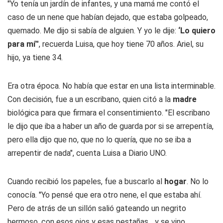
"Yo tenía un jardín de infantes, y una mamá me contó el
caso de un nene que habían dejado, que estaba golpeado,
quemado. Me dijo si sabía de alguien. Y yo le dije:
‘Lo quiero
para mí
’", recuerda Luisa, que hoy tiene 70 años. Ariel, su
hijo, ya tiene 34.
Era otra época. No había que estar en una lista interminable.
Con decisión, fue a un escribano, quien citó a la
madre
biológica para que firmara el consentimiento. "El escribano
le dijo que iba a haber un año de guarda por si se arrepentía,
pero ella dijo que no, que no lo quería, que no se iba a
arrepentir de nada
"
, cuenta Luisa a
Diario UNO
.
Cuando recibió los papeles, fue a buscarlo al
hogar
. No lo
conocía. "Yo pensé que era otro nene, el que estaba ahí.
Pero de atrás de un sillón salió gateando un negrito
hermoso, con esos ojos y esas pestañas... y se vino