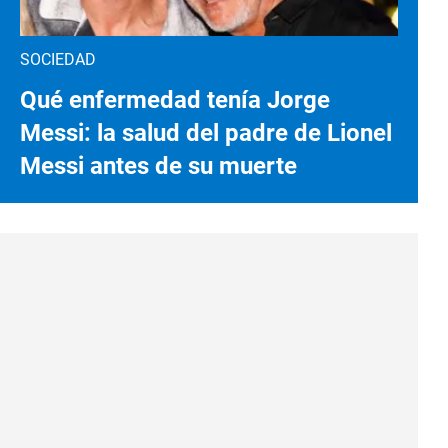
SOCIEDAD
Qué enfermedad tenía Jorge
Messi: la salud del padre de Lionel
Messi antes de su muerte