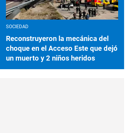
SOCIEDAD
Reconstruyeron la mecánica del
choque en el Acceso Este que dejó
un muerto y 2 niños heridos