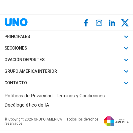
PRINCIPALES
Últimas Noticias
SECCIONES
Política
Horóscopo
OVACIÓN DEPORTES
Sociedad
Motores
Fútbol
GRUPO AMÉRICA INTERIOR
Policiales
Recetas
Mundial
Canal 7 en Vivo
CONTACTO
Judiciales
Trucos caseros
Automovilismo
Radio Nihuil
Acerca de Nosotros
Economia
Políticas de Privacidad
Términos y Condiciones
Series y Películas
Rugby
FM UNA
Contactanos
Decálogo ético de IA
Edictos y Solicitadas
Tenis
Radio Brava
Newsletter
Básquet
© Copyright 2026 GRUPO AMERICA – Todos los derechos
San Juan 8
reservados
Boxeo