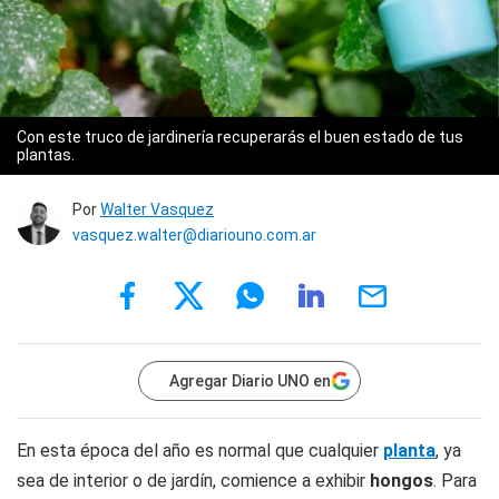
Con este truco de jardinería recuperarás el buen estado de tus
plantas.
Por
Walter Vasquez
vasquez.walter@diariouno.com.ar
Agregar Diario UNO en
En esta época del año es normal que cualquier
planta
, ya
sea de interior o de jardín, comience a exhibir
hongos
. Para