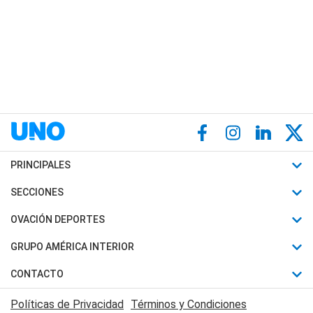
PRINCIPALES
Últimas Noticias
SECCIONES
Política
Horóscopo
OVACIÓN DEPORTES
Sociedad
Motores
Fútbol
GRUPO AMÉRICA INTERIOR
Policiales
Recetas
Mundial
Canal 7 en Vivo
CONTACTO
Judiciales
Trucos caseros
Automovilismo
Radio Nihuil
Acerca de Nosotros
Economia
Políticas de Privacidad
Términos y Condiciones
Series y Películas