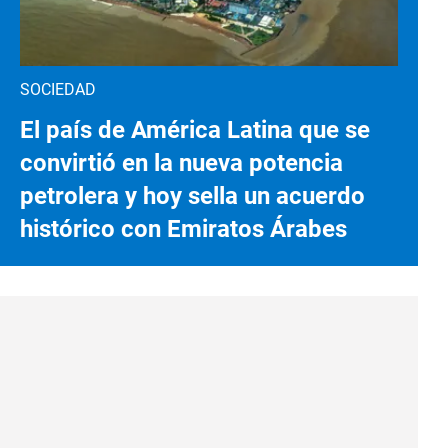
SOCIEDAD
El país de América Latina que se
convirtió en la nueva potencia
petrolera y hoy sella un acuerdo
histórico con Emiratos Árabes