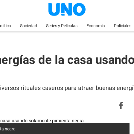
olítica
Sociedad
Series y Películas
Economia
Policiales
nergías de la casa usand
iversos rituales caseros para atraer buenas energí
nta negra