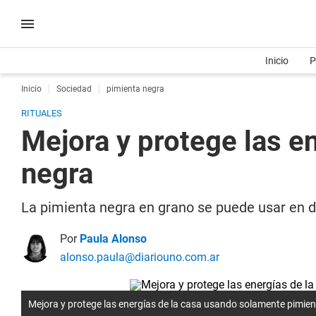
Inicio
P
Inicio
Sociedad
pimienta negra
RITUALES
Mejora y protege las e
negra
La pimienta negra en grano se puede usar en d
Por
Paula Alonso
alonso.paula@diariouno.com.ar
Mejora y protege las energías de la casa usando solamente pimie