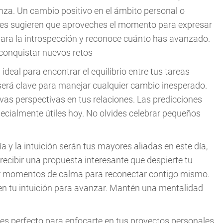
nza. Un cambio positivo en el ámbito personal o
ones sugieren que aproveches el momento para expresar
para la introspección y reconoce cuánto has avanzado.
 conquistar nuevos retos
ideal para encontrar el equilibrio entre tus tareas
d será clave para manejar cualquier cambio inesperado.
vas perspectivas en tus relaciones. Las predicciones
pecialmente útiles hoy. No olvides celebrar pequeños
a y la intuición serán tus mayores aliadas en este día,
recibir una propuesta interesante que despierte tu
car momentos de calma para reconectar contigo mismo.
r en tu intuición para avanzar. Mantén una mentalidad
 es perfecto para enfocarte en tus proyectos personales