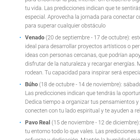
tu vida. Las predicciones indican que te senti
especial. Aprovecha la jornada para conectar co
para superar cualquier obstáculo
Venado
(20 de septiembre - 17 de octubre): est
ideal para desarrollar proyectos artísticos o p
ideas con personas cercanas, que podrían ap
disfrutar de la naturaleza y recargar energías.
rodean. Tu capacidad para inspirar será espec
Búho
(18 de octubre - 14 de noviembre): sába
Las predicciones indican que tendrás la oportun
Dedica tiempo a organizar tus pensamientos y 
conecten con tu lado espiritual y te ayuden a re
Pavo Real
(15 de noviembre - 12 de diciembre):
tu entorno todo lo que vales. Las predicciones 
esfuerzo y dedicación. Mantén la humildad mien