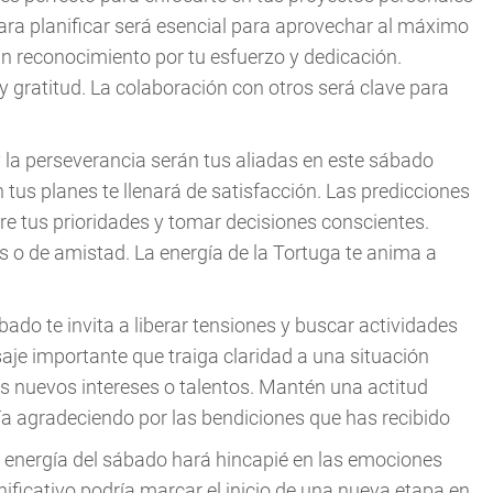
ara planificar será esencial para aprovechar al máximo
 un reconocimiento por tu esfuerzo y dedicación.
y gratitud. La colaboración con otros será clave para
a y la perseverancia serán tus aliadas en este sábado
 tus planes te llenará de satisfacción. Las predicciones
re tus prioridades y tomar decisiones conscientes.
es o de amistad. La energía de la Tortuga te anima a
ábado te invita a liberar tensiones y buscar actividades
saje importante que traiga claridad a una situación
s nuevos intereses o talentos. Mantén una actitud
día agradeciendo por las bendiciones que has recibido
a energía del sábado hará hincapié en las emociones
nificativo podría marcar el inicio de una nueva etapa en