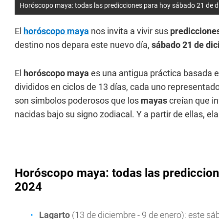
Horóscopo maya: todas las predicciones para hoy sábado 21 de d
El
horóscopo maya
nos invita a vivir sus
prediccione
destino nos depara este nuevo día,
sábado 21 de dic
El
horóscopo maya
es una antigua práctica basada en
divididos en ciclos de 13 días, cada uno representad
son símbolos poderosos que los
mayas
creían que in
nacidas bajo su signo zodiacal. Y a partir de ellas, 
Horóscopo maya: todas las prediccion
2024
Lagarto
(13 de diciembre - 9 de enero): este s