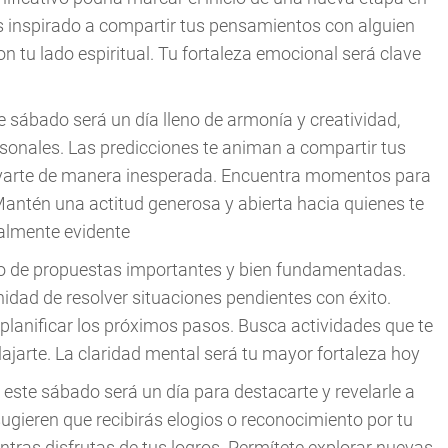
rás inspirado a compartir tus pensamientos con alguien
n tu lado espiritual. Tu fortaleza emocional será clave
e sábado será un día lleno de armonía y creatividad,
ersonales. Las predicciones te animan a compartir tus
oyarte de manera inesperada. Encuentra momentos para
 Mantén una actitud generosa y abierta hacia quienes te
ialmente evidente
do de propuestas importantes y bien fundamentadas.
idad de resolver situaciones pendientes con éxito.
planificar los próximos pasos. Busca actividades que te
lajarte. La claridad mental será tu mayor fortaleza hoy
 este sábado será un día para destacarte y revelarle a
sugieren que recibirás elogios o reconocimiento por tu
tras disfrutas de tus logros. Permítete explorar nuevas