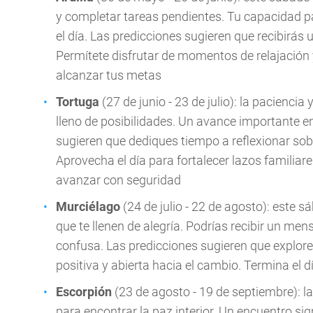
y completar tareas pendientes. Tu capacidad p
el día. Las predicciones sugieren que recibirás
Permítete disfrutar de momentos de relajación 
alcanzar tus metas
Tortuga
(27 de junio - 23 de julio): la pacienci
lleno de posibilidades. Un avance importante en
sugieren que dediques tiempo a reflexionar sob
Aprovecha el día para fortalecer lazos familiar
avanzar con seguridad
Murciélago
(24 de julio - 22 de agosto): este s
que te llenen de alegría. Podrías recibir un men
confusa. Las predicciones sugieren que explore
positiva y abierta hacia el cambio. Termina el 
Escorpión
(23 de agosto - 19 de septiembre): l
para encontrar la paz interior. Un encuentro sig