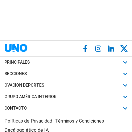
PRINCIPALES
Últimas Noticias
SECCIONES
Política
Horóscopo
OVACIÓN DEPORTES
Sociedad
Motores
Fútbol
GRUPO AMÉRICA INTERIOR
Policiales
Recetas
Mundial
Canal 7 en Vivo
CONTACTO
Judiciales
Trucos caseros
Automovilismo
Radio Nihuil
Acerca de Nosotros
Economia
Políticas de Privacidad
Términos y Condiciones
Series y Películas
Rugby
FM UNA
Contactanos
Decálogo ético de IA