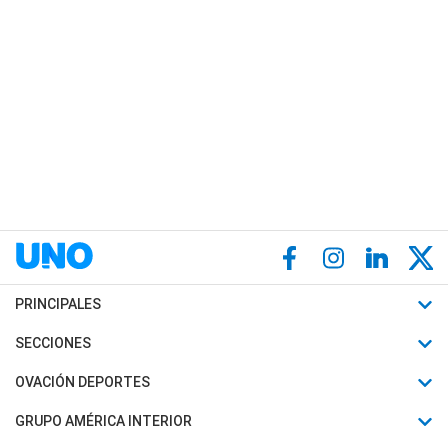
PRINCIPALES
Últimas Noticias
SECCIONES
Política
Horóscopo
OVACIÓN DEPORTES
Sociedad
Motores
Fútbol
GRUPO AMÉRICA INTERIOR
Policiales
Recetas