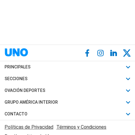
PRINCIPALES
Últimas Noticias
SECCIONES
Política
Horóscopo
OVACIÓN DEPORTES
Sociedad
Motores
Fútbol
GRUPO AMÉRICA INTERIOR
Policiales
Recetas
Mundial
Canal 7 en Vivo
CONTACTO
Judiciales
Trucos caseros
Automovilismo
Radio Nihuil
Acerca de Nosotros
Economia
Políticas de Privacidad
Términos y Condiciones
Series y Películas
Rugby
FM UNA