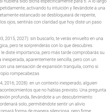
 hubiera sido dicha específicamente para ti. A lo largo
petidamente, activando tu intuición y llevándote a una
letamente estancado se desbloqueará de repente,
los ojos, sentirás con claridad que hoy diste un paso
3, 2015, 2027): sin buscarlo, te verás envuelto en una
gica, pero te sorprenderás con lo que descubres.
 le diste importancia, pero más tarde comprobarás su
a inesperada, aparentemente sencilla, pero con un
a con una sensación de expansión tranquila, como si
 propio rompecabezas
4, 2016, 2028): en un contexto inesperado, alguien
acontecimientos que no habías previsto. Una pregunta
flexión profunda, llevándote a un descubrimiento
ordenará solo, permitiéndote sentir un alivio
or tomará forma de manera silenciosa, pero firme