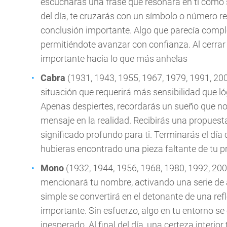
escucharás una frase que resonará en ti como si
del día, te cruzarás con un símbolo o número re
conclusión importante. Algo que parecía comp
permitiéndote avanzar con confianza. Al cerrar 
importante hacia lo que más anhelas
Cabra
(1931, 1943, 1955, 1967, 1979, 1991, 200
situación que requerirá más sensibilidad que ló
Apenas despiertes, recordarás un sueño que no
mensaje en la realidad. Recibirás una propuest
significado profundo para ti. Terminarás el dí
hubieras encontrado una pieza faltante de tu
Mono
(1932, 1944, 1956, 1968, 1980, 1992, 200
mencionará tu nombre, activando una serie de 
simple se convertirá en el detonante de una re
importante. Sin esfuerzo, algo en tu entorno se 
inesperado. Al final del día, una certeza interi