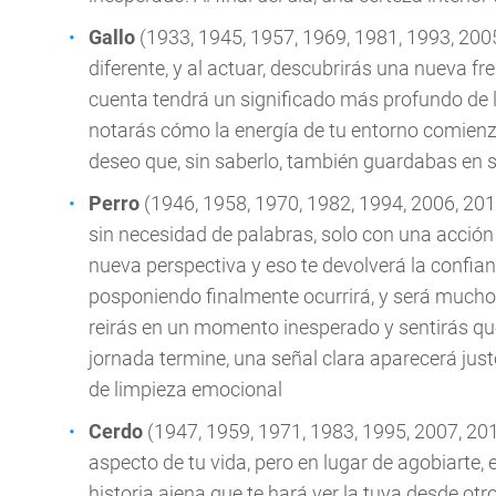
Gallo
(1933, 1945, 1957, 1969, 1981, 1993, 2005
diferente, y al actuar, descubrirás una nueva fr
cuenta tendrá un significado más profundo de 
notarás cómo la energía de tu entorno comienza
deseo que, sin saberlo, también guardabas en 
Perro
(1946, 1958, 1970, 1982, 1994, 2006, 201
sin necesidad de palabras, solo con una acción
nueva perspectiva y eso te devolverá la confia
posponiendo finalmente ocurrirá, y será mucho 
reirás en un momento inesperado y sentirás qu
jornada termine, una señal clara aparecerá ju
de limpieza emocional
Cerdo
(1947, 1959, 1971, 1983, 1995, 2007, 201
aspecto de tu vida, pero en lugar de agobiarte,
historia ajena que te hará ver la tuya desde ot