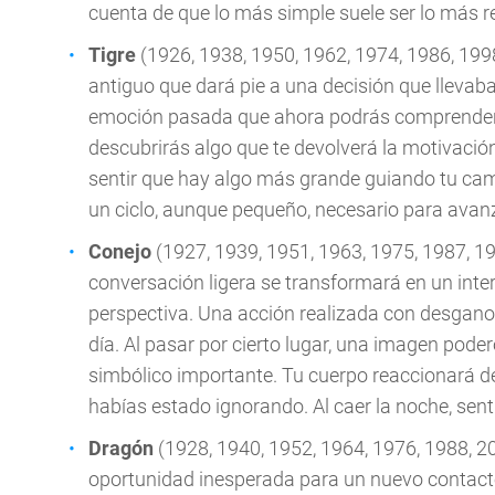
cuenta de que lo más simple suele ser lo más r
Tigre
(1926, 1938, 1950, 1962, 1974, 1986, 1998
antiguo que dará pie a una decisión que llevab
emoción pasada que ahora podrás comprender c
descubrirás algo que te devolverá la motivació
sentir que hay algo más grande guiando tu cami
un ciclo, aunque pequeño, necesario para avan
Conejo
(1927, 1939, 1951, 1963, 1975, 1987, 1
conversación ligera se transformará en un in
perspectiva. Una acción realizada con desgano 
día. Al pasar por cierto lugar, una imagen po
simbólico importante. Tu cuerpo reaccionará de
habías estado ignorando. Al caer la noche, sent
Dragón
(1928, 1940, 1952, 1964, 1976, 1988, 20
oportunidad inesperada para un nuevo contact