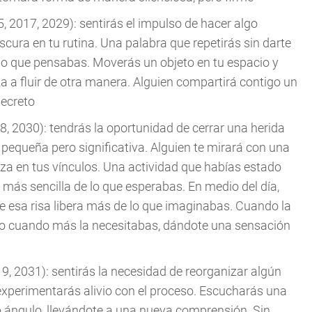
, 2017, 2029): sentirás el impulso de hacer algo
escura en tu rutina. Una palabra que repetirás sin darte
lo que pensabas. Moverás un objeto en tu espacio y
 a fluir de otra manera. Alguien compartirá contigo un
secreto
8, 2030): tendrás la oportunidad de cerrar una herida
 pequeña pero significativa. Alguien te mirará con una
nza en tus vínculos. Una actividad que habías estado
más sencilla de lo que esperabas. En medio del día,
e esa risa libera más de lo que imaginabas. Cuando la
sto cuando más la necesitabas, dándote una sensación
9, 2031): sentirás la necesidad de reorganizar algún
 experimentarás alivio con el proceso. Escucharás una
ro ángulo, llevándote a una nueva comprensión. Sin