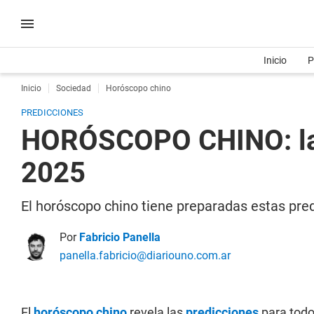
Inicio
P
Inicio
Sociedad
Horóscopo chino
PREDICCIONES
HORÓSCOPO CHINO: las
2025
El horóscopo chino tiene preparadas estas pred
Por
Fabricio Panella
panella.fabricio@diariouno.com.ar
El
horóscopo chino
revela las
predicciones
para todo