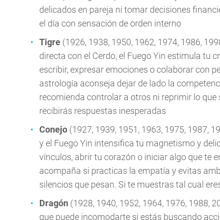
delicados en pareja ni tomar decisiones financ
el día con sensación de orden interno
Tigre
(1926, 1938, 1950, 1962, 1974, 1986, 19
directa con el Cerdo, el Fuego Yin estimula tu 
escribir, expresar emociones o colaborar con pe
astrología aconseja dejar de lado la competenci
recomienda controlar a otros ni reprimir lo que
recibirás respuestas inesperadas
Conejo
(1927, 1939, 1951, 1963, 1975, 1987, 19
y el Fuego Yin intensifica tu magnetismo y del
vínculos, abrir tu corazón o iniciar algo que te
acompaña si practicas la empatía y evitas ambi
silencios que pesan. Si te muestras tal cual ere
Dragón
(1928, 1940, 1952, 1964, 1976, 1988, 20
que puede incomodarte si estás buscando acció