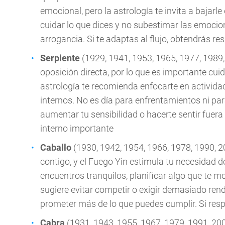
emocional, pero la astrología te invita a bajarl
cuidar lo que dices y no subestimar las emocio
arrogancia. Si te adaptas al flujo, obtendrás 
Serpiente
(1929, 1941, 1953, 1965, 1977, 1989, 
oposición directa, por lo que es importante cui
astrología te recomienda enfocarte en actividad
internos. No es día para enfrentamientos ni par
aumentar tu sensibilidad o hacerte sentir fuera 
interno importante
Caballo
(1930, 1942, 1954, 1966, 1978, 1990, 2
contigo, y el Fuego Yin estimula tu necesidad 
encuentros tranquilos, planificar algo que te mot
sugiere evitar competir o exigir demasiado ren
prometer más de lo que puedes cumplir. Si respet
Cabra
(1931, 1943, 1955, 1967, 1979, 1991, 2003