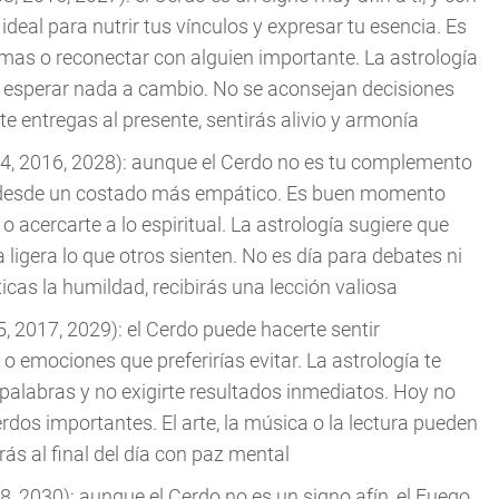
deal para nutrir tus vínculos y expresar tu esencia. Es
 amas o reconectar con alguien importante. La astrología
 esperar nada a cambio. No se aconsejan decisiones
te entregas al presente, sentirás alivio y armonía
04, 2016, 2028): aunque el Cerdo no es tu complemento
ar desde un costado más empático. Es buen momento
 acercarte a lo espiritual. La astrología sugiere que
 ligera lo que otros sienten. No es día para debates ni
icas la humildad, recibirás una lección valiosa
, 2017, 2029): el Cerdo puede hacerte sentir
 emociones que preferirías evitar. La astrología te
 palabras y no exigirte resultados inmediatos. Hoy no
erdos importantes. El arte, la música o la lectura pueden
arás al final del día con paz mental
, 2030): aunque el Cerdo no es un signo afín, el Fuego