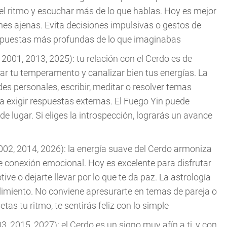
e el ritmo y escuchar más de lo que hablas. Hoy es mejor
nes ajenas. Evita decisiones impulsivas o gestos de
respuestas más profundas de lo que imaginabas
2001, 2013, 2025): tu relación con el Cerdo es de
dar tu temperamento y canalizar bien tus energías. La
es personales, escribir, meditar o resolver temas
a exigir respuestas externas. El Fuego Yin puede
de lugar. Si eliges la introspección, lograrás un avance
002, 2014, 2026): la energía suave del Cerdo armoniza
de conexión emocional. Hoy es excelente para disfrutar
ive o dejarte llevar por lo que te da paz. La astrología
dimiento. No conviene apresurarte en temas de pareja o
as tu ritmo, te sentirás feliz con lo simple
, 2015, 2027): el Cerdo es un signo muy afín a ti, y con