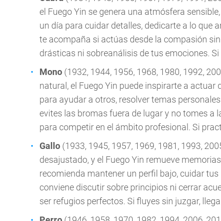
el Fuego Yin se genera una atmósfera sensible, i
un día para cuidar detalles, dedicarte a lo que
te acompaña si actúas desde la compasión sin
drásticas ni sobreanálisis de tus emociones. Si 
Mono
(1932, 1944, 1956, 1968, 1980, 1992, 20
natural, el Fuego Yin puede inspirarte a actu
para ayudar a otros, resolver temas personales o
evites las bromas fuera de lugar y no tomes a la
para competir en el ámbito profesional. Si pract
Gallo
(1933, 1945, 1957, 1969, 1981, 1993, 2005
desajustado, y el Fuego Yin remueve memorias o
recomienda mantener un perfil bajo, cuidar tus
conviene discutir sobre principios ni cerrar acu
ser refugios perfectos. Si fluyes sin juzgar, lleg
Perro
(1946, 1958, 1970, 1982, 1994, 2006, 2018