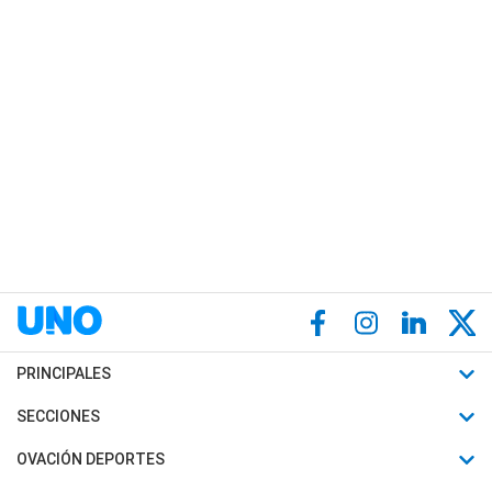
PRINCIPALES
Últimas Noticias
SECCIONES
Política
Horóscopo
OVACIÓN DEPORTES
Sociedad