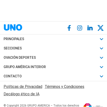
PRINCIPALES
Últimas Noticias
SECCIONES
Política
Horóscopo
OVACIÓN DEPORTES
Sociedad
Motores
Fútbol
GRUPO AMÉRICA INTERIOR
Policiales
Recetas
Mundial
Canal 7 en Vivo
CONTACTO
Judiciales
Trucos caseros
Automovilismo
Radio Nihuil
Acerca de Nosotros
Economia
Políticas de Privacidad
Términos y Condiciones
Series y Películas
Rugby
FM UNA
Contactanos
Decálogo ético de IA
Edictos y Solicitadas
Tenis
Radio Brava
Newsletter
Básquet
© Copyright 2026 GRUPO AMERICA – Todos los derechos
San Juan 8