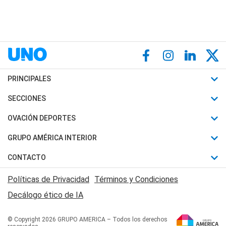
PRINCIPALES
Últimas Noticias
SECCIONES
Política
Horóscopo
OVACIÓN DEPORTES
Sociedad
Motores
Fútbol
GRUPO AMÉRICA INTERIOR
Policiales
Recetas
Mundial
Canal 7 en Vivo
CONTACTO
Judiciales
Trucos caseros
Automovilismo
Radio Nihuil
Acerca de Nosotros
Economia
Políticas de Privacidad
Términos y Condiciones
Series y Películas
Rugby
FM UNA
Contactanos
Decálogo ético de IA
Edictos y Solicitadas
Tenis
Radio Brava
Newsletter
Básquet
© Copyright 2026 GRUPO AMERICA – Todos los derechos
San Juan 8