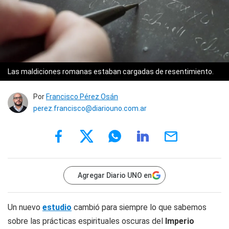
Las maldiciones romanas estaban cargadas de resentimiento.
Por
Francisco Pérez Osán
perez.francisco@diariouno.com.ar
Agregar Diario UNO en
Un nuevo
estudio
cambió para siempre lo que sabemos
sobre las prácticas espirituales oscuras del
Imperio