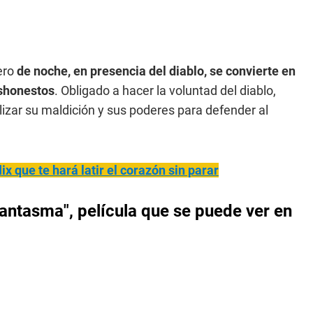
ero
de noche, en presencia del diablo, se convierte en
shonestos
. Obligado a hacer la voluntad del diablo,
lizar su maldición y sus poderes para defender al
ix que te hará latir el corazón sin parar
fantasma", película que se puede ver en