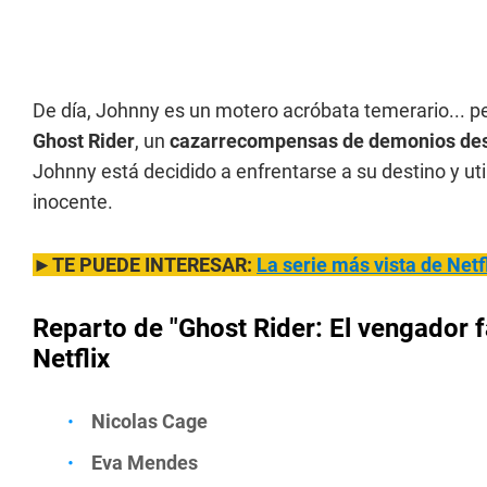
De día, Johnny es un motero acróbata temerario... p
Ghost Rider
, un
cazarrecompensas de demonios de
Johnny está decidido a enfrentarse a su destino y uti
inocente.
►TE PUEDE INTERESAR:
La serie más vista de Netfl
Reparto de
"Ghost Rider: El vengador 
Netflix
Nicolas Cage
Eva Mendes