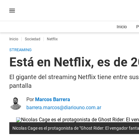
Inicio
P
Inicio
Sociedad
Netflix
STREAMING
Está en Netflix, es de 
El gigante del streaming Netflix tiene entre su
pantalla
Por
Marcos Barrera
barrera.marcos@diariouno.com.ar
Nicolas Cage es el protagonista de "Ghost Rider: El vengador fanta