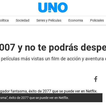
olítica
Sociedad
Series y Películas
Economia
Policiales
2007 y no te podrás despe
s películas más vistas un film de acción y aventura
sma", éxito de 2077 que se puede ver en Netflix.