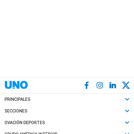
PRINCIPALES
Últimas Noticias
SECCIONES
Política
Horóscopo
OVACIÓN DEPORTES
Sociedad
Motores
Fútbol