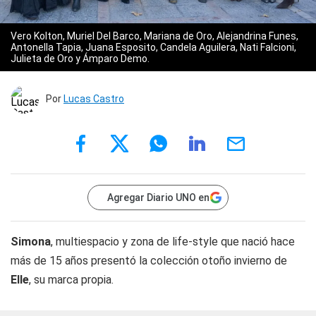
Vero Kolton, Muriel Del Barco, Mariana de Oro, Alejandrina Funes,
Antonella Tapia, Juana Esposito, Candela Aguilera, Nati Falcioni,
Julieta de Oro y Ámparo Demo.
Por
Lucas Castro
Agregar Diario UNO en
Simona
, multiespacio y zona de life-style que nació hace
más de 15 años presentó la colección otoño invierno de
Elle
, su marca propia.