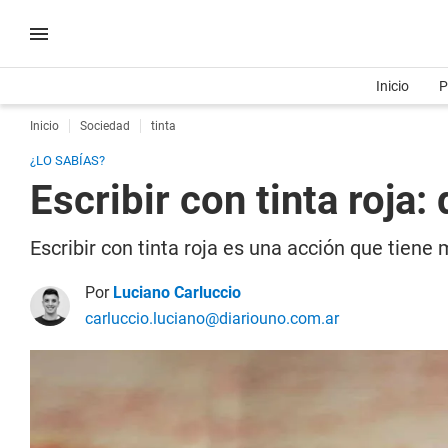
Inicio
P
Inicio
Sociedad
tinta
¿LO SABÍAS?
Escribir con tinta roja
Escribir con tinta roja es una acción que tiene
Por
Luciano Carluccio
carluccio.luciano@diariouno.com.ar