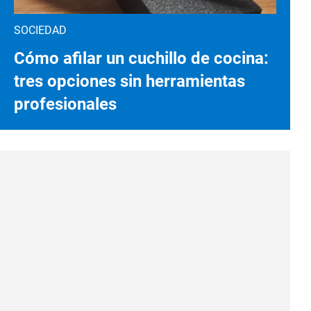
SOCIEDAD
Cómo afilar un cuchillo de cocina:
tres opciones sin herramientas
profesionales