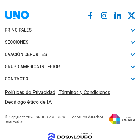
PRINCIPALES
Últimas Noticias
SECCIONES
Política
Horóscopo
OVACIÓN DEPORTES
Sociedad
Motores
Fútbol
GRUPO AMÉRICA INTERIOR
Policiales
Recetas
Mundial
Canal 7 en Vivo
CONTACTO
Judiciales
Trucos caseros
Automovilismo
Radio Nihuil
Acerca de Nosotros
Economia
Políticas de Privacidad
Términos y Condiciones
Series y Películas
Rugby
FM UNA
Contactanos
Decálogo ético de IA
Edictos y Solicitadas
Tenis
Radio Brava
Newsletter
Básquet
© Copyright 2026 GRUPO AMERICA – Todos los derechos
San Juan 8
reservados
Boxeo
Fuera de Juego