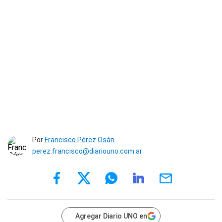
Por
Francisco Pérez Osán
perez.francisco@diariouno.com.ar
Agregar Diario UNO en