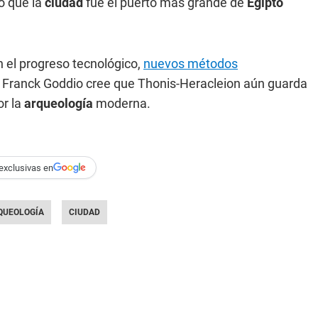
o que la
ciudad
fue el puerto más grande de
Egipto
 el progreso tecnológico,
nuevos métodos
. Franck Goddio cree que Thonis-Heracleion aún guarda
or la
arqueología
moderna.
exclusivas en
QUEOLOGÍA
CIUDAD