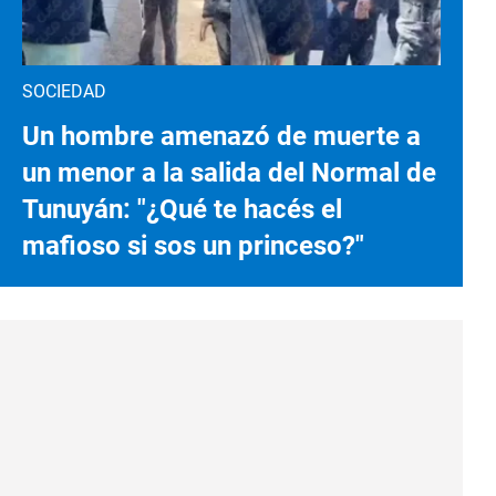
SOCIEDAD
Un hombre amenazó de muerte a
un menor a la salida del Normal de
Tunuyán: "¿Qué te hacés el
mafioso si sos un princeso?"