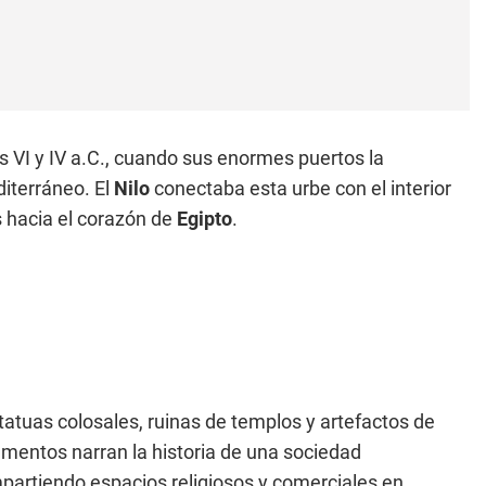
os VI y IV a.C., cuando sus enormes puertos la
diterráneo. El
Nilo
conectaba esta urbe con el interior
as hacia el corazón de
Egipto
.
atuas colosales, ruinas de templos y artefactos de
mentos narran la historia de una sociedad
mpartiendo espacios religiosos y comerciales en