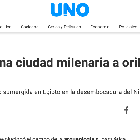
olítica
Sociedad
Series y Películas
Economia
Policiales
a ciudad milenaria a oril
d sumergida en Egipto en la desembocadura del N
evolucionó el campo de la
arqueología
subacuática.