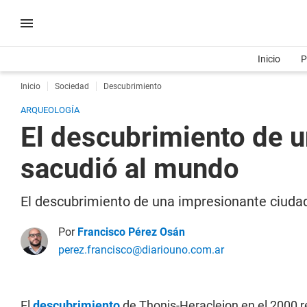
Inicio
P
Inicio
Sociedad
Descubrimiento
ARQUEOLOGÍA
El descubrimiento de un
sacudió al mundo
El descubrimiento de una impresionante ciuda
Por
Francisco Pérez Osán
perez.francisco@diariouno.com.ar
El
descubrimiento
de Thonis-Heracleion en el 2000 r